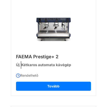
FAEMA Prestige+ 2
Új
Kétkaros automata kávégép
Rendelhető
Tovább