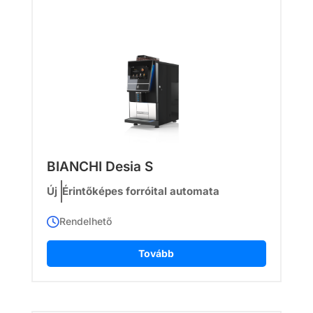
BIANCHI Desia S
Új
Érintőképes forróital automata
Rendelhető
Tovább