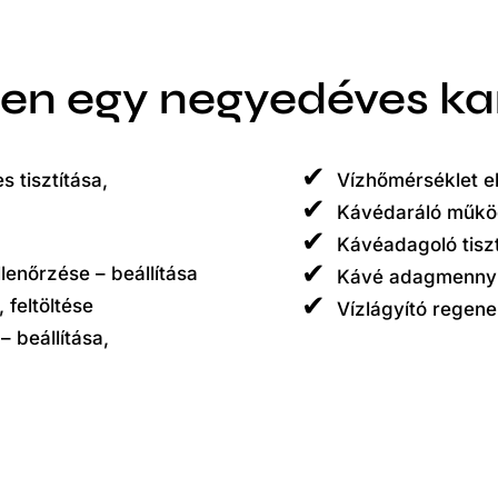
yen egy negyedéves k
s tisztítása,
Vízhőmérséklet el
Kávédaráló működ
Kávéadagoló tiszt
lenőrzése – beállítása
Kávé adagmenny
 feltöltése
Vízlágyító regene
– beállítása,