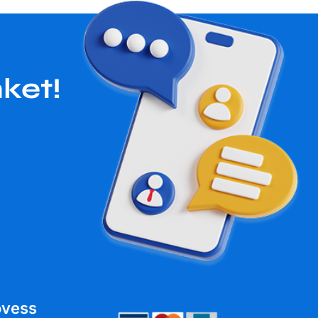
ket!
övess