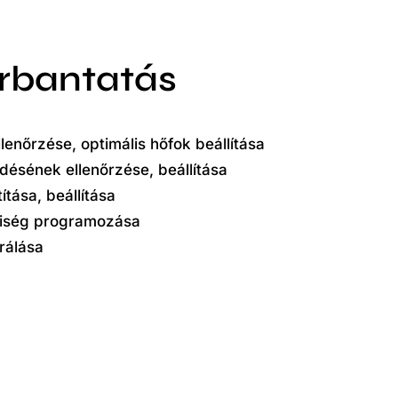
arbantatás
lenőrzése, optimális hőfok beállítása
ésének ellenőrzése, beállítása
ítása, beállítása
iség programozása
rálása