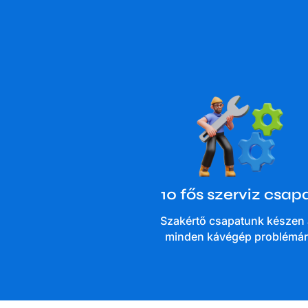
10 fős szerviz csap
Szakértő csapatunk készen 
minden kávégép problémá