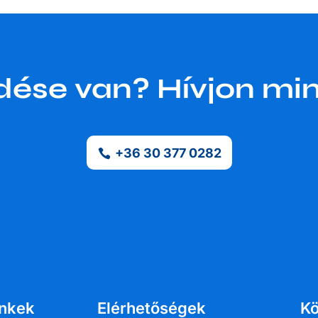
dése van? Hívjon min
+36 30 377 0282
inkek
Elérhetőségek
K