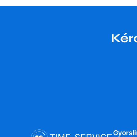
Kér
Gyorsl