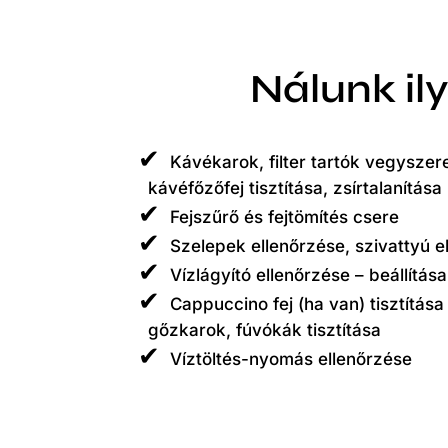
Nálunk il
Kávékarok, filter tartók vegyszere
kávéfőzőfej tisztítása, zsírtalanítása
Fejszűrő és fejtömítés csere
Szelepek ellenőrzése, szivattyú el
Vízlágyító ellenőrzése – beállítása,
Cappuccino fej (ha van) tisztítása 
gőzkarok, fúvókák tisztítása
Víztöltés-nyomás ellenőrzése