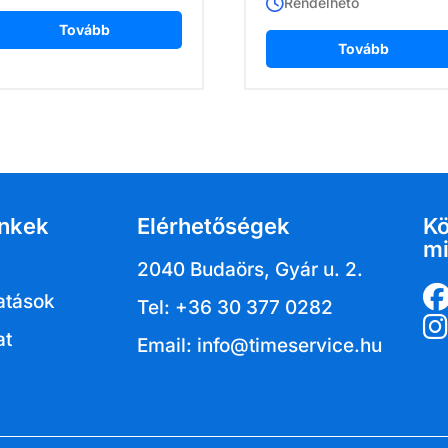
Rendelhető
Tovább
Tovább
inkek
Elérhetőségek
K
mi
2040 Budaörs, Gyár u. 2.
atások
Tel: +36 30 377 0282
at
Email: info@timeservice.hu