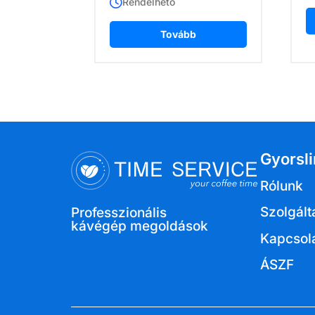
Rendelhető
Tovább
Gyorsl
Rólunk
Szolgált
Professzionális
kávégép megoldások
Kapcsol
ÁSZF