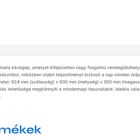
a kávégép, amelyet kifejezetten nagy forgalmú vendéglátóhelyek 
készítést, miközben stabil teljesítményt biztosít a nap minden ór
etei: 924 mm (szélesség) x 600 mm (mélység) x 500 mm (magasság)
ás lehetősége megkönnyíti a mindennapi használatot. Ideális válas
.
rmékek