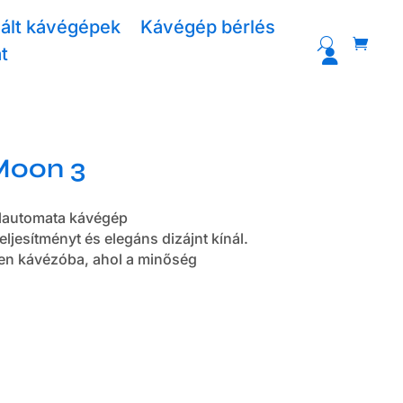
ált kávégépek
Kávégép bérlés
t
Moon 3
élautomata kávégép
esítményt és elegáns dizájnt kínál.
en kávézóba, ahol a minőség