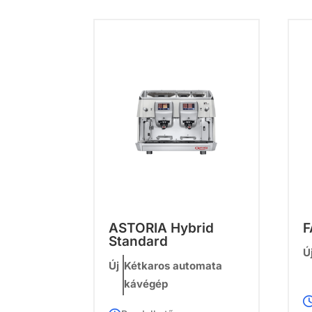
ASTORIA Hybrid
F
Standard
Ú
Új
Kétkaros automata
kávégép