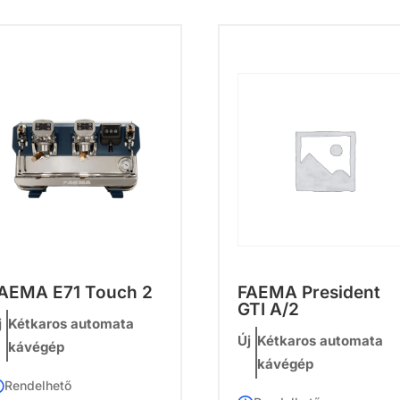
AEMA E71 Touch 2
FAEMA President
GTI A/2
j
Kétkaros automata
Új
Kétkaros automata
kávégép
kávégép
Rendelhető