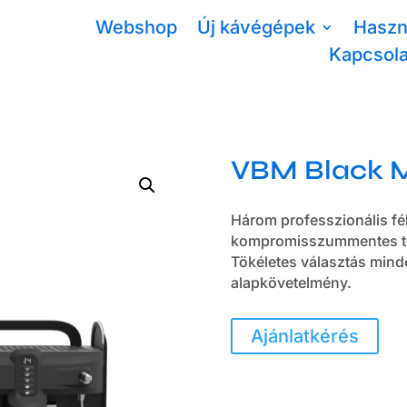
Webshop
Új kávégépek
Haszn
Kapcsola
VBM Black 
Három professzionális f
kompromisszummentes telj
Tökéletes választás mind
alapkövetelmény.
Ajánlatkérés