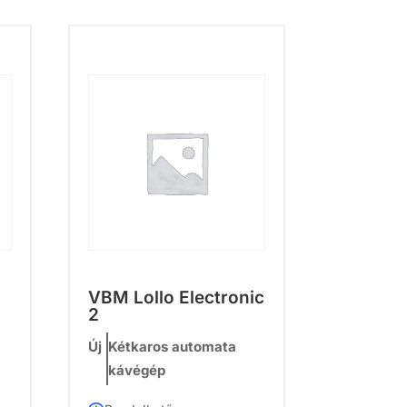
VBM Lollo Electronic
2
Új
Kétkaros automata
kávégép