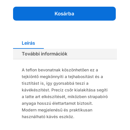
dl
mennyiség
Kosárba
Leírás
További információk
A teflon bevonatnak köszönhetően ez a
tejkiöntő megkönnyíti a tejhabosítást és a
tisztítást is, így gyorsabbá teszi a
kávékészítést. Precíz csőr kialakítása segíti
a latte art elkészítését, miközben strapabíró
anyaga hosszú élettartamot biztosít.
Modern megjelenésű és praktikusan
használható kávés eszköz.