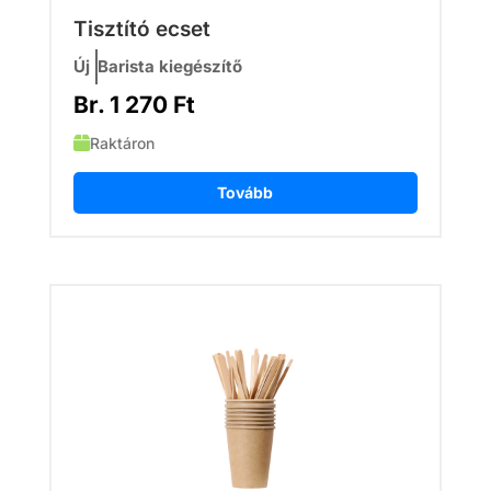
Tisztító ecset
Új
Barista kiegészítő
Br.
1 270
Ft
Raktáron
Tovább