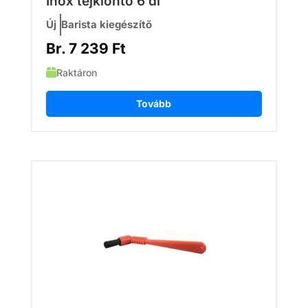
Inox tejkiöntő 6 dl
Új
Barista kiegészítő
Br.
7 239
Ft
Raktáron
Tovább