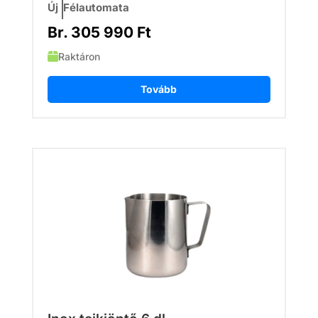
Új
Félautomata
Br.
305 990
Ft
Raktáron
Tovább