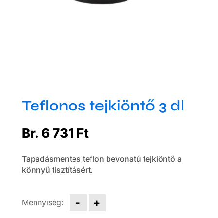
Teflonos tejkiöntő 3 dl
Br.
6 731
Ft
Tapadásmentes teflon bevonatú tejkiöntő a
könnyű tisztításért.
Teflonos
-
+
tejkiöntő
3