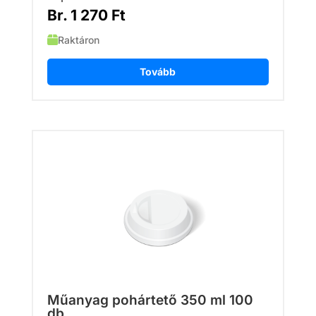
Br.
1 270
Ft
Raktáron
Tovább
Műanyag pohártető 350 ml 100
db