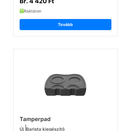
Br.
4 420
Ft
Raktáron
Tovább
Tamperpad
Új
Barista kiegészítő