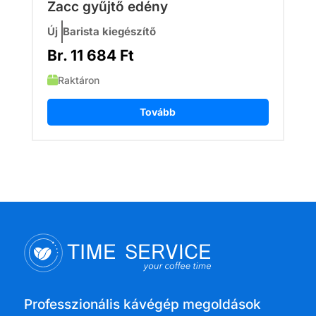
Zacc gyűjtő edény
Új
Barista kiegészítő
Br.
11 684
Ft
Raktáron
Tovább
Professzionális kávégép megoldások