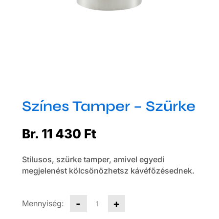
Színes Tamper – Szürke
Br.
11 430
Ft
Stílusos, szürke tamper, amivel egyedi
megjelenést kölcsönözhetsz kávéfőzésednek.
Színes
-
+
Tamper
-