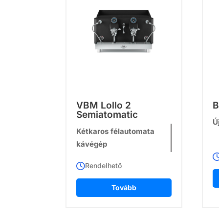
VBM Lollo 2
B
Semiatomatic
Ú
Kétkaros félautomata
kávégép
Rendelhető
Tovább