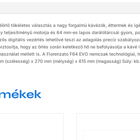
éőrlő tökéletes választás a nagy forgalmú kávézók, éttermek és ig
y teljesítményű motorja és 64 mm-es lapos darálótárcsái gyors, pon
elzős digitális vezérlés lehetővé teszi az adagolás precíz szabály
biztosítja, hogy az őrlés során keletkező hő ne befolyásolja a kávé 
használat mellett is. A Fiorenzato F64 EVO nemcsak technológiai, 
mm (szélesség) x 270 mm (mélység) x 615 mm (magasság) Súly: kb.
rmékek