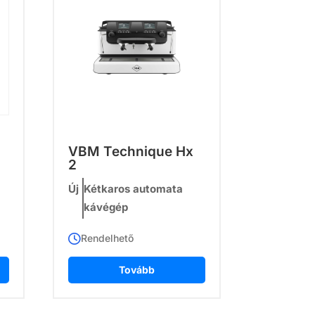
VBM Technique Hx
2
Új
Kétkaros automata
kávégép
Rendelhető
Tovább