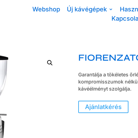
Webshop
Új kávégépek
Haszn
Kapcsola
FIORENZAT
Garantálja a tökéletes őr
kompromisszumok nélkül. 
kávéélményt szolgálja.
Ajánlatkérés