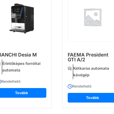
IANCHI Desia M
FAEMA President
GTI A/2
j
Érintőképes forróital
Új
Kétkaros automata
automata
kávégép
Rendelhető
Rendelhető
Tovább
Tovább