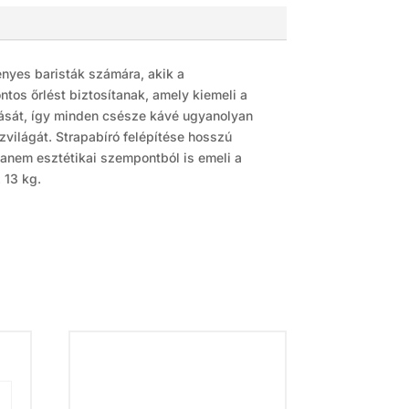
ényes baristák számára, akik a
tos őrlést biztosítanak, amely kiemeli a
ozását, így minden csésze kávé ugyanolyan
ízvilágát. Strapabíró felépítése hosszú
hanem esztétikai szempontból is emeli a
 13 kg.