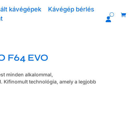
ált kávégépek
Kávégép bérlés
t
O F64 EVO
lést minden alkalommal,
Kifinomult technológia, amely a legjobb