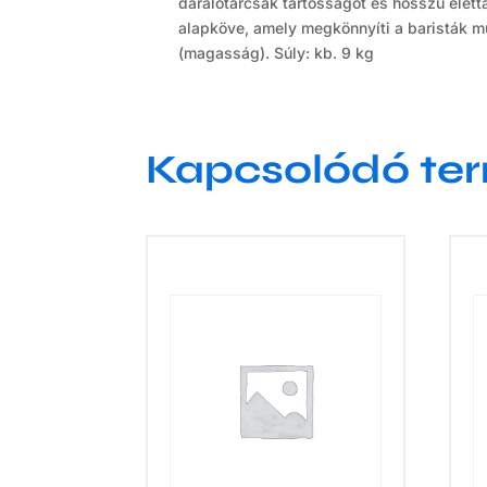
darálótárcsák tartósságot és hosszú élett
alapköve, amely megkönnyíti a baristák m
(magasság). Súly: kb. 9 kg
Kapcsolódó te