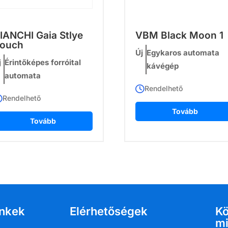
IANCHI Gaia Stlye
VBM Black Moon 1
ouch
Új
Egykaros automata
j
Érintőképes forróital
kávégép
automata
Rendelhető
Rendelhető
Tovább
Tovább
inkek
Elérhetőségek
K
mi