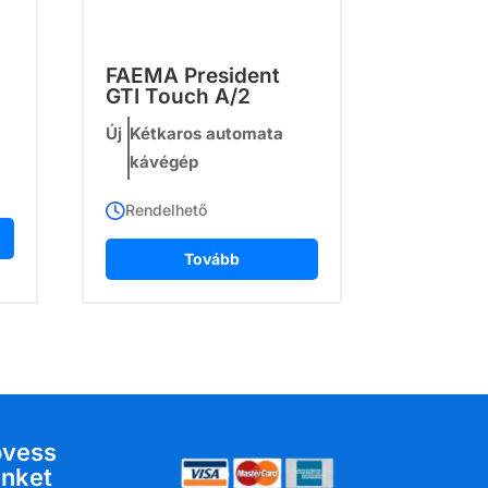
FAEMA President
GTI Touch A/2
Új
Kétkaros automata
kávégép
Rendelhető
Tovább
övess
nket