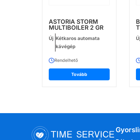
ASTORIA STORM
B
MULTIBOILER 2 GR
T
Új
Kétkaros automata
Ú
kávégép
Rendelhető
Tovább
Gyorsl