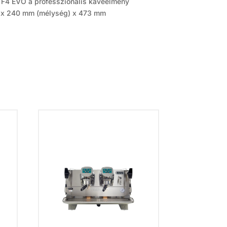
to F4 EVO a professzionális kávéélmény
g) x 240 mm (mélység) x 473 mm