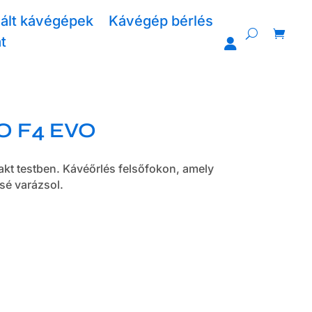
ált kávégépek
Kávégép bérlés
t
O F4 EVO
akt testben. Kávéőrlés felsőfokon, amely
sé varázsol.