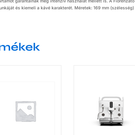
artamot garantálnak még intenzív használat mellett is. A Fiorenza
unkáját és kiemeli a kávé karakterét. Méretek: 169 mm (szélessé
rmékek