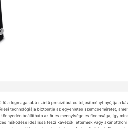
őrlő a legmagasabb szintű precizitást és teljesítményt nyújtja a 
őrlési technológiája biztosítja az egyenletes szemcseméretet, ame
zőjén könnyedén beállítható az őrlés mennyisége és finomsága, így
des működése ideálissá teszi kávézók, éttermek vagy akár otthoni