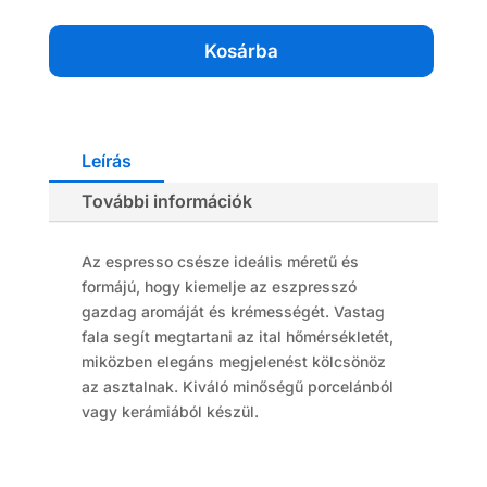
db
mennyiség
Kosárba
Leírás
További információk
Az espresso csésze ideális méretű és
formájú, hogy kiemelje az eszpresszó
gazdag aromáját és krémességét. Vastag
fala segít megtartani az ital hőmérsékletét,
miközben elegáns megjelenést kölcsönöz
az asztalnak. Kiváló minőségű porcelánból
vagy kerámiából készül.