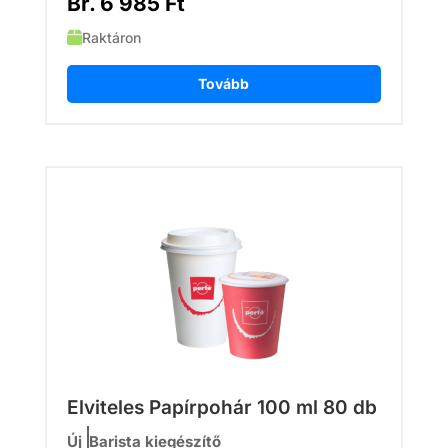
Br.
6 985
Ft
Raktáron
Tovább
Elviteles Papírpohár 100 ml 80 db
Új
Barista kiegészítő