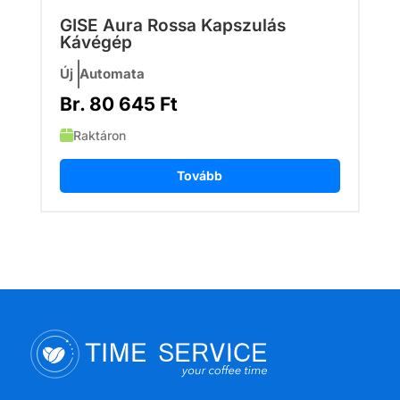
GISE Aura Rossa Kapszulás
Kávégép
Új
Automata
Br.
80 645
Ft
Raktáron
Tovább