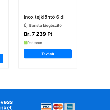
Inox tejkiöntő 6 dl
Új
Barista kiegészítő
Br.
7 239
Ft
Raktáron
Tovább
övess
nket