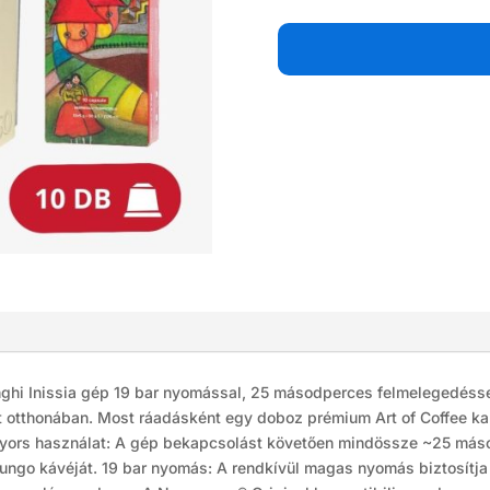
Inissia
Kapszul
Kávégé
mennyis
nghi Inissia gép 19 bar nyomással, 25 másodperces felmelegedésse
t otthonában. Most ráadásként egy doboz prémium Art of Coffee k
 gyors használat: A gép bekapcsolást követően mindössze ~25 másod
lungo kávéját. 19 bar nyomás: A rendkívül magas nyomás biztosítj