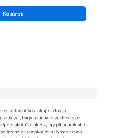
ás
Kosárba
p
ég
l és automatikus kikapcsolással
apszulával, hogy azonnal élvezhesse az
perc alatt üzemkész, így pillanatok alatt
a az intenzív aromákat és selymes crema-