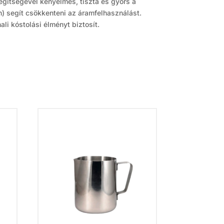
egítségével kényelmes, tiszta és gyors a
n) segít csökkenteni az áramfelhasználást.
li kóstolási élményt biztosít.