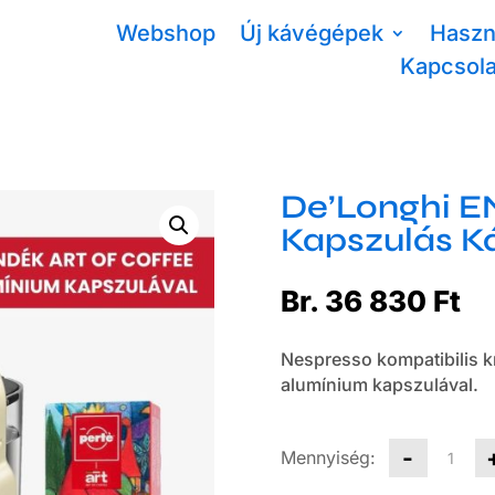
Webshop
Új kávégépek
Haszn
Kapcsola
De’Longhi EN
Kapszulás K
Br.
36 830
Ft
Nespresso kompatibilis k
alumínium kapszulával.
De’Long
-
EN
80.CW