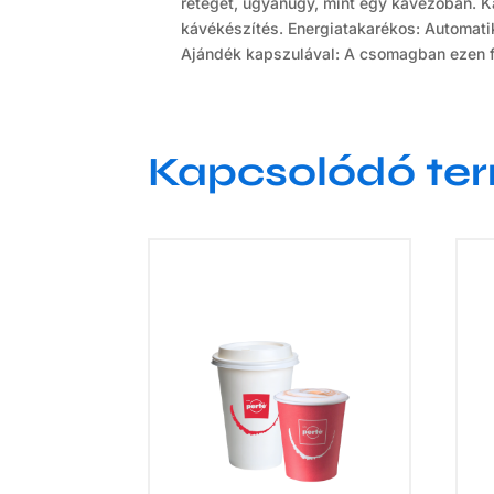
réteget, ugyanúgy, mint egy kávézóban. K
kávékészítés. Energiatakarékos: Automatik
Ajándék kapszulával: A csomagban ezen felü
Kapcsolódó te