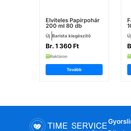
Elviteles Papírpohár
F
200 ml 80 db
1
Új
Barista kiegészítő
Ú
Br.
1 360
Ft
B
Raktáron
Tovább
Gyorsl