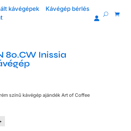
ált kávégépek
Kávégép bérlés
t
 80.CW Inissia
ávégép
rém színű kávégép ajándék Art of Coffee
hi
+