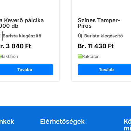
a Keverő pálcika
Színes Tamper-
000 db
Piros
j
Barista kiegészítő
Új
Barista kiegészítő
r.
3 040
Ft
Br.
11 430
Ft
Raktáron
Raktáron
Tovább
Tovább
inkek
Elérhetőségek
K
mi