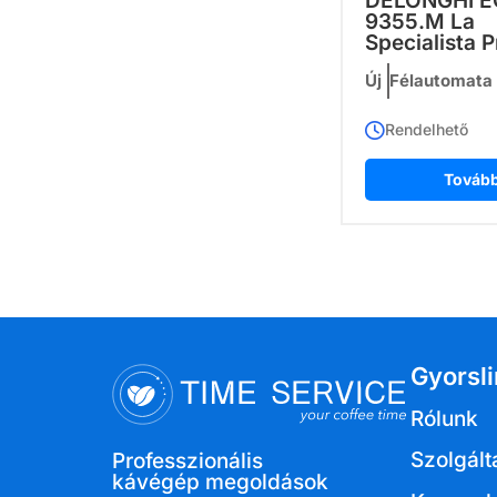
DELONGHI E
9355.M La
Specialista P
Új
Félautomata
Rendelhető
Továb
Gyorsl
Rólunk
Szolgált
Professzionális
kávégép megoldások