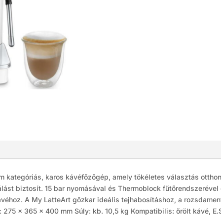
kategóriás, karos kávéfőzőgép, amely tökéletes választás otthoni 
álást biztosít. 15 bar nyomásával és Thermoblock fűtőrendszerével
véhoz. A My LatteArt gőzkar ideális tejhabosításhoz, a rozsdament
 275 × 365 × 400 mm Súly: kb. 10,5 kg Kompatibilis: őrölt kávé, E.