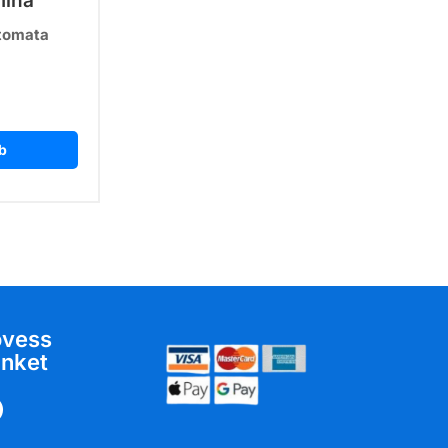
ina
tomata
b
övess
nket