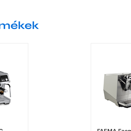
rmékek