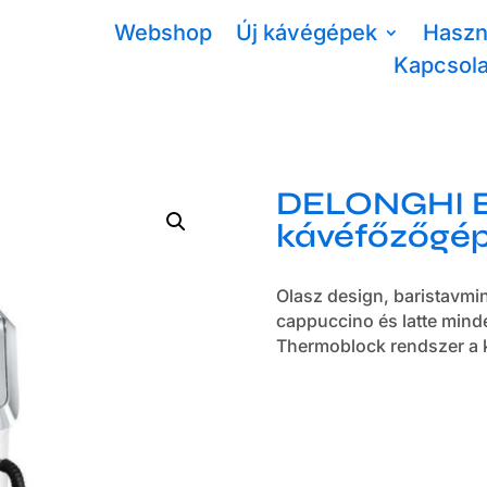
Webshop
Új kávégépek
Haszn
Kapcsola
DELONGHI E
kávéfőzőgé
Olasz design, baristavmi
cappuccino és latte mind
Thermoblock rendszer a k