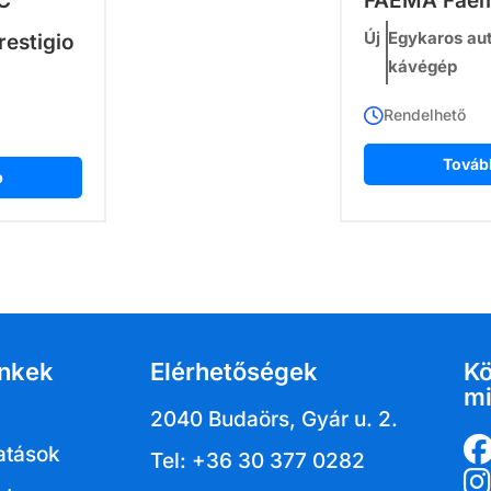
C
FAEMA Faem
Új
Egykaros au
restigio
kávégép
Rendelhető
Továb
b
inkek
Elérhetőségek
K
mi
2040 Budaörs, Gyár u. 2.
atások
Tel: +36 30 377 0282