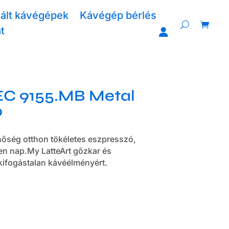
ált kávégépek
Kávégép bérlés
t
C 9155.MB Metal
p
nőség otthon tökéletes eszpresszó,
en nap.My LatteArt gőzkar és
ifogástalan kávéélményért.